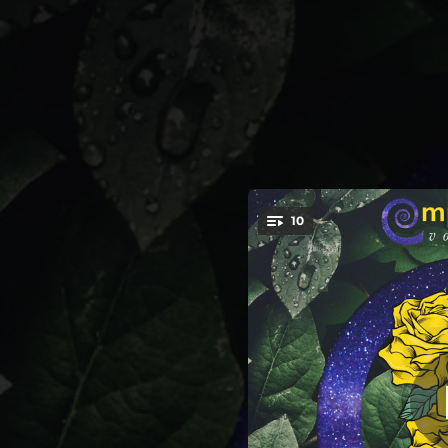
.
10
You're all set!
03:46
04:01
04:21
04:34
04:03