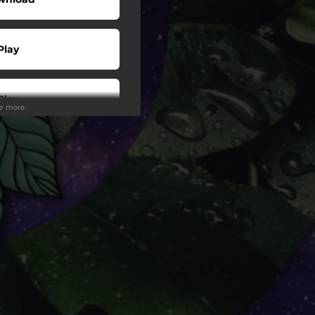
Play
Play
ee more
Play
Play