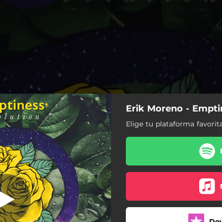
Erik Moreno - Empti
Arian
Elige tu plataforma favorit
Arian
El Milagro de Confiar
Hay Mucho Más
La Migración
Do
Ser y Estar