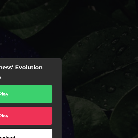
ness' Evolution
a
Play
Play
wnload