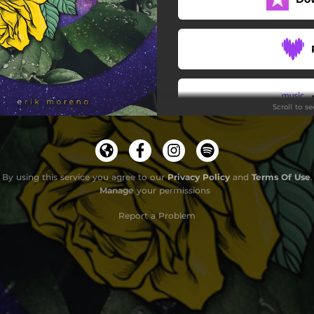
Si a Todo
Solo Respiro
Son Solo 26
Scroll to s
Volviendo a Soñar
Vuelo a la Inocencia
By using this service you agree to our
Privacy Policy
and
Terms Of Use
.
Manage
your permissions
Report a Problem