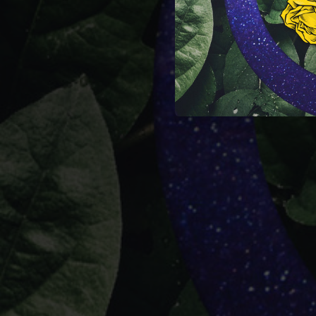
03:42
03:18
05:10
03:36
05:40